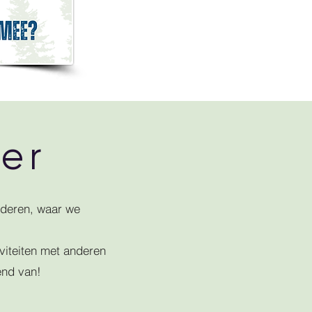
er
rderen, waar we
viteiten met anderen
end van!