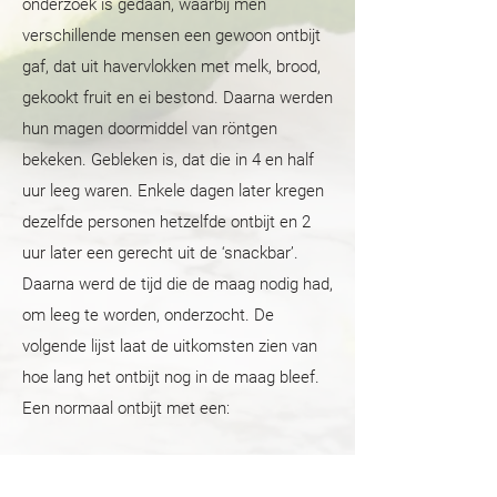
onderzoek is gedaan, waarbij men
verschillende mensen een gewoon ontbijt
gaf, dat uit havervlokken met melk, brood,
gekookt fruit en ei bestond. Daarna werden
hun magen doormiddel van röntgen
bekeken. Gebleken is, dat die in 4 en half
uur leeg waren. Enkele dagen later kregen
dezelfde personen hetzelfde ontbijt en 2
uur later een gerecht uit de ‘snackbar’.
Daarna werd de tijd die de maag nodig had,
om leeg te worden, onderzocht. De
volgende lijst laat de uitkomsten zien van
hoe lang het ontbijt nog in de maag bleef.
Een normaal ontbijt met een:
ijsje: blijft 6 uur in de maag;