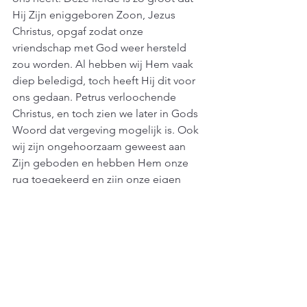
Hij Zijn eniggeboren Zoon, Jezus 
Christus, opgaf zodat onze 
vriendschap met God weer hersteld 
zou worden. Al hebben wij Hem vaak 
diep beledigd, toch heeft Hij dit voor 
ons gedaan. Petrus verloochende 
Christus, en toch zien we later in Gods 
Woord dat vergeving mogelijk is. Ook 
wij zijn ongehoorzaam geweest aan 
Zijn geboden en hebben Hem onze 
rug toegekeerd en zijn onze eigen 
wegen gevolgd.
Wat voor vriend wil jij zijn?
Laten we onszelf de vraag stellen wat 
voor vriend we willen zijn voor 
anderen? In een ware vriendschap is 
vergevingsgezind van onschatbare 