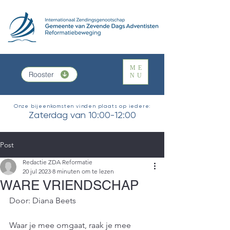
ME
Rooster
NU
Onze bijeenkomsten vinden plaats op iedere:
Zaterdag van 10:00-12:00
Post
Redactie ZDA Reformatie
20 jul 2023
8 minuten om te lezen
WARE VRIENDSCHAP
Door: Diana Beets
Waar je mee omgaat, raak je mee 