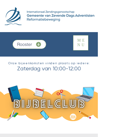
ME
Rooster
NU
Onze bijeenkomsten vinden plaats op iedere:
Zaterdag van 10:00-12:00