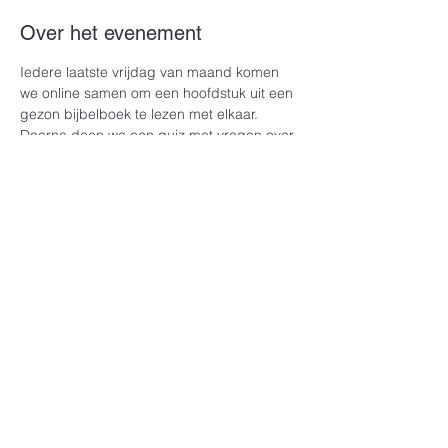
Over het evenement
Iedere laatste vrijdag van maand komen 
we online samen om een hoofdstuk uit een 
gezon bijbelboek te lezen met elkaar. 
Daarna doen we een quiz met vragen over 
het gelezen hoofdstuk! Doe mee via zoom. 
Contact ons voor de zoom gegevens!
Deel dit evenement
Rehoboth@ZDAreformatie.org